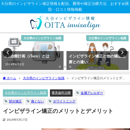
大分県のインビザライン矯正情報を配信。費用や矯正治療方法、おすすめ医
院・口コミ情報掲載
大分県のインビザライン知識
大分県のインビザライン知識
３D治療計画（iTero）とは
インビザライン矯正と他の矯正治
療との違い
2019年4月2日
2019年4月2日
ホーム
大分県のインビザライン知識
インビザライン矯正のメリットとデメ
リット
大分県のインビザライン知識
審美歯科治療
金属アレルギー
部分矯正
痛くない
ホワイトニング
インビザライン矯正のメリットとデメリット
2019年5月17日