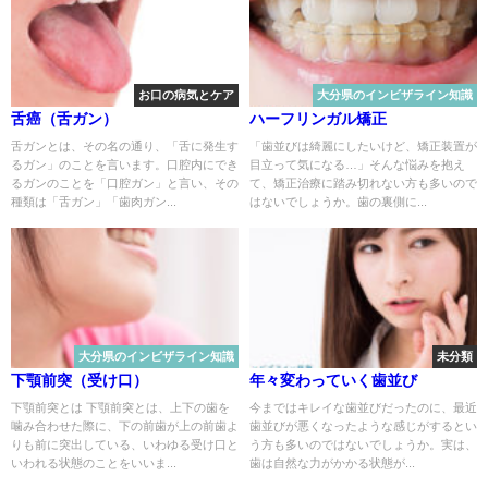
お口の病気とケア
大分県のインビザライン知識
舌癌（舌ガン）
ハーフリンガル矯正
舌ガンとは、その名の通り、「舌に発生す
「歯並びは綺麗にしたいけど、矯正装置が
るガン」のことを言います。口腔内にでき
目立って気になる…」そんな悩みを抱え
るガンのことを「口腔ガン」と言い、その
て、矯正治療に踏み切れない方も多いので
種類は「舌ガン」「歯肉ガン...
はないでしょうか。歯の裏側に...
大分県のインビザライン知識
未分類
下顎前突（受け口）
年々変わっていく歯並び
下顎前突とは 下顎前突とは、上下の歯を
今まではキレイな歯並びだったのに、最近
噛み合わせた際に、下の前歯が上の前歯よ
歯並びが悪くなったような感じがするとい
りも前に突出している、いわゆる受け口と
う方も多いのではないでしょうか。実は、
いわれる状態のことをいいま...
歯は自然な力がかかる状態が...