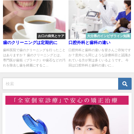
お口の病気とケア
大分県のインビザライン知識
歯のクリーニングは定期的に
口腔外科と歯科の違い
歯科医院で歯のクリーニングを行ったこと
口腔外科と歯科の違いを皆さんご存知です
はありますか？ 歯のクリーニングとは、
か？意外にも同じような診療科目と認識さ
専門医が歯垢（プラーク）や歯石などの汚
れている方が実は多くいるようです。 今
れを除去し歯を綺麗にするこ...
回は口腔外科と歯科の違いに...