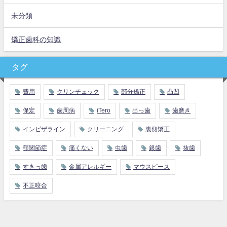
未分類
矯正歯科の知識
タグ
費用
クリンチェック
部分矯正
凸凹
保定
歯周病
iTero
出っ歯
歯磨き
インビザライン
クリーニング
裏側矯正
顎関節症
痛くない
虫歯
銀歯
抜歯
すきっ歯
金属アレルギー
マウスピース
不正咬合