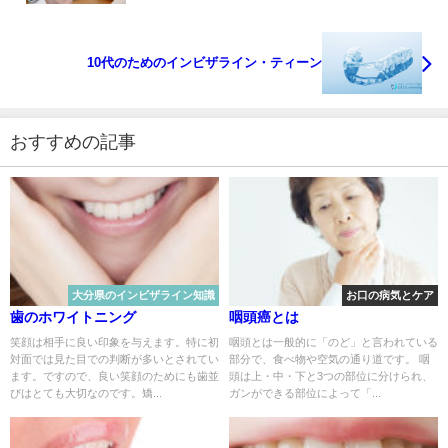
10代のためのインビザライン・ティーン
おすすめの記事
大分県のインビザライン知識
お口の病気とケア
歯のホワイトニング
咽頭癌とは
笑顔は相手に良い印象を与えます。特に初
咽頭とは一般的に「のど」と言われている
対面では見た目での判断が多いとされてい
部分で、食べ物や空気の通り道です。 咽
ます。ですので、良い笑顔のためにも歯並
頭は上・中・下と3つの部位に分けられ、
びはとても大切なのです。矯...
ガンができる部位によって「...