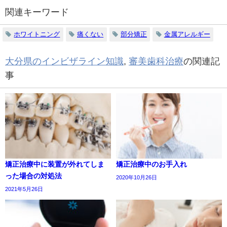
関連キーワード
ホワイトニング
痛くない
部分矯正
金属アレルギー
大分県のインビザライン知識
,
審美歯科治療
の関連記
事
矯正治療中に装置が外れてしま
矯正治療中のお手入れ
った場合の対処法
2020年10月26日
2021年5月26日