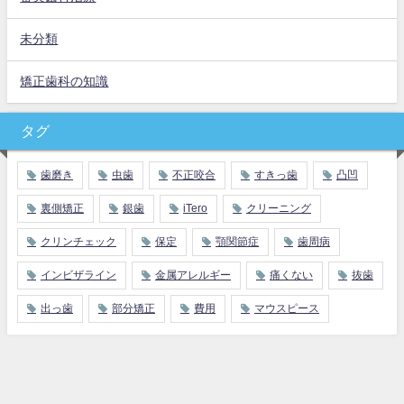
未分類
矯正歯科の知識
タグ
歯磨き
虫歯
不正咬合
すきっ歯
凸凹
裏側矯正
銀歯
iTero
クリーニング
クリンチェック
保定
顎関節症
歯周病
インビザライン
金属アレルギー
痛くない
抜歯
出っ歯
部分矯正
費用
マウスピース