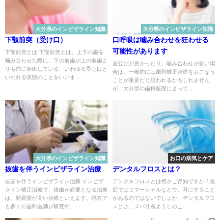
大分県のインビザライン知識
大分県のインビザライン知識
下顎前突（受け口）
口呼吸は噛み合わせを狂わせる
可能性があります
下顎前突とは 下顎前突とは、上下の歯を
噛み合わせた際に、下の前歯が上の前歯よ
歯並びが悪かったり、噛み合わせが悪い場
りも前に突出している、いわゆる受け口と
合は、一般的には歯列矯正治療をおこなう
いわれる状態のことをいいま...
ことが重要だと思われるかもしれません
が、大分県の歯科医院によって...
大分県のインビザライン知識
お口の病気とケア
抜歯を伴うインビザライン治療
デンタルフロスとは？
抜歯を伴うインビザライン治療 インビザ
デンタルフロスとは何かご存知ですか？最
ライン矯正治療で、抜歯が必要となる治療
近ではコマーシャルなどで、耳にすること
は、難易度が高い治療といえます。現在で
があるのではないでしょか。デンタルフロ
も多くの歯科医師が研究や、...
スとは、ズバリ糸ようじのこ...