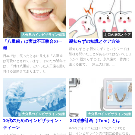
大分県のインビザライン知識
お口の病気とケア
「八重歯」は実は不正咬合の一
親知らずの知識とケア方法
種
親知らずとは 親知らず」というワードは
皆様も聞いたことがあるのではないでしょ
日本では、笑ったときに見える「八重歯」
うか？ 親知らずとは、永久歯の一番奥に
は可愛いとされています。そのため近年で
生える歯で、「第三大臼歯」...
は、「付け八重歯」といった人工歯を貼り
付ける治療まであります。し...
大分県のインビザライン知識
大分県のインビザライン知識
10代のためのインビザライン・
３D治療計画（iTero）とは
ティーン
iTero(アイテロ)とは iTero(アイテロ)と
は、インビザラインの作製に必要となる、
インビザライン・ティーンとは、永久歯が