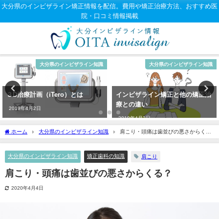
大分県のインビザライン矯正情報を配信。費用や矯正治療方法、おすすめ医
院・口コミ情報掲載
大分県のインビザライン知識
大分県のインビザライン知識
３D治療計画（iTero）とは
インビザライン矯正と他の矯正治
療との違い
2019年4月2日
2019年4月2日
ホーム
大分県のインビザライン知識
肩こり・頭痛は歯並びの悪さからく
る？
大分県のインビザライン知識
矯正歯科の知識
肩こり
肩こり・頭痛は歯並びの悪さからくる？
2020年4月4日