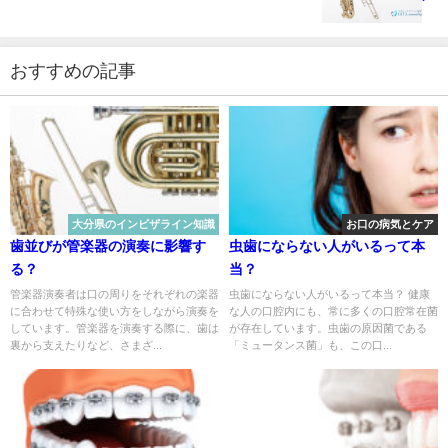
おすすめの記事
大分県のインビザライン知識
お口の病気とケア
歯並びが管楽器の演奏に影響す
虫歯にならない人がいるって本
る？
当？
管楽器演奏者は口の周りをそれぞれの楽器
虫歯にならない人がいるって本当？ 健康
に合わせて特殊な使い方をしながら演奏を
な人の口腔内にも、常に多くの口腔常在菌
しています。管楽器を演奏する際に、歯は
が存在しています。虫歯の原因菌である
裏から支えたりなど、さまざ...
「ミュータンス菌」も、この口...