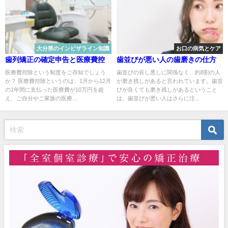
大分県のインビザライン知識
お口の病気とケア
歯列矯正の確定申告と医療費控
歯並びが悪い人の歯磨きの仕方
医療費控除という制度をご存知でしょう
歯並びの良し悪しに関係なく、約8割の人
か？ 医療費控除というのは、1月から12月
が磨き残しがあると言われています。歯並
の1年間に支払った医療費が10万円を超
びが良くても磨き残しがあるということ
え、ご自分やご家族の医療...
は、歯並びが悪い人はさらに注...