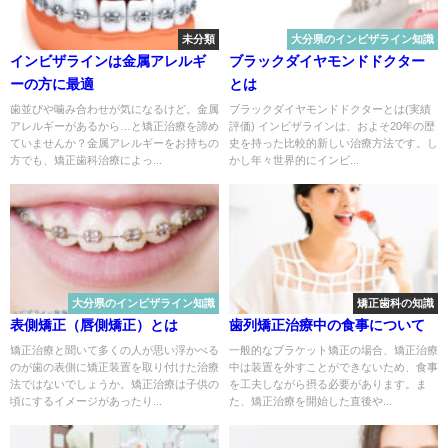
未分類
大分県のインビザライン知識
インビザラインは金属アレルギ
ブラックダイヤモンドドクター
ーの方に最適
とは
歯並びや噛み合わせが気になるけど。金属
ブラックダイヤモンドドクターとは(実績
アレルギーがあるから…と矯正治療を諦め
評価) インビザラインは、およそ20年の歴
ていませんか？金属アレルギーをお持ちの
史を持った比較的新しい治療方法です。し
方でも、矯正歯科治療によっ...
かし年々世界的にインビ...
大分県のインビザライン知識
矯正歯科の知識
表側矯正（唇側矯正）とは
歯列矯正治療中の食事について
矯正治療と聞いて多くの人が思い浮かべる
一般的なブラケット矯正の場合、矯正治療
のが歯の表側に矯正装置を取り付けた治療
中は装置を外すことができないため、食事
法ではないでしょうか。矯正治療は子供の
を工夫しながら摂る必要があります。ま
頃にするイメージがあったり...
た、矯正治療を開始した直後や...