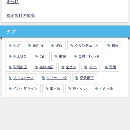
未分類
矯正歯科の知識
タグ
保定
歯周病
抜歯
クリンチェック
銀歯
不正咬合
凸凹
虫歯
金属アレルギー
顎関節症
裏側矯正
歯磨き
iTero
費用
マウスピース
クリーニング
部分矯正
インビザライン
出っ歯
痛くない
すきっ歯