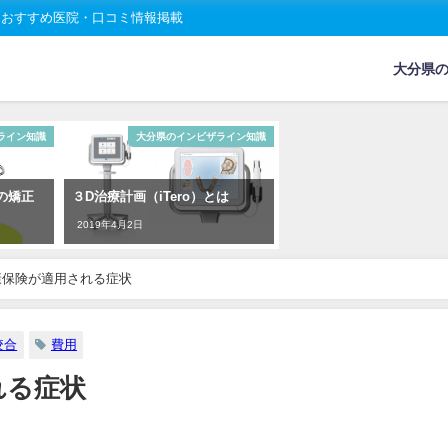
、おすすめ医院・口コミ情報掲載
大分県
ライン知識
大分県のインビザライン知識
の矯正
３D治療計画（iTero）とは
2019年4月2日
康保険が適用される症状
咬合
費用
れる症状