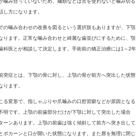
か噛み合っていないため、麺類などは舌を使わないと噛み切る
話し方になります。
での噛み合わせの改善を図るという選択肢もありますが、下顎
なります。正常な噛み合わせと綺麗な歯並びにするために、顎
歯科医とが相談して決定します。手術前の矯正治療には1～2年
前突症とは、下顎の骨に対し、上顎の骨が前方へ突出した状態
なります。
こる変形で、指しゃぶりや爪噛みの口腔習癖などが原因となる
不明です。上顎の前歯部分だけが下顎に対して突出した場合
ターンあります。上顎の前歯は強く傾斜して前方へ突き出して
とポカーンと口が開いた状態になります。また唇を無理に閉じ