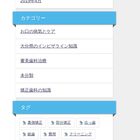
2019年4月
カテゴリー
お口の病気とケア
大分県のインビザライン知識
審美歯科治療
未分類
矯正歯科の知識
タグ
裏側矯正
部分矯正
出っ歯
銀歯
費用
クリーニング