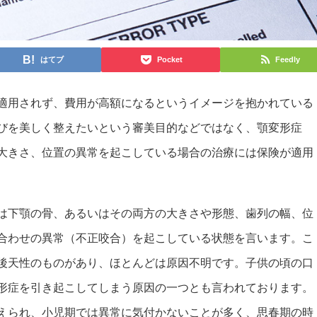
はてブ
Pocket
Feedly
適用されず、費用が高額になるというイメージを抱かれている
びを美しく整えたいという審美目的などではなく、顎変形症
大きさ、位置の異常を起こしている場合の治療には保険が適用
は下顎の骨、あるいはその両方の大きさや形態、歯列の幅、位
合わせの異常（不正咬合）を起こしている状態を言います。こ
後天性のものがあり、ほとんどは原因不明です。子供の頃の口
形症を引き起こしてしまう原因の一つとも言われております。
えられ、小児期では異常に気付かないことが多く、思春期の時