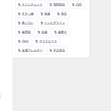
クリンチェック
顎関節症
凸凹
すきっ歯
抜歯
保定
痛くない
インビザライン
歯周病
虫歯
歯磨き
iTero
マウスピース
金属アレルギー
不正咬合
に