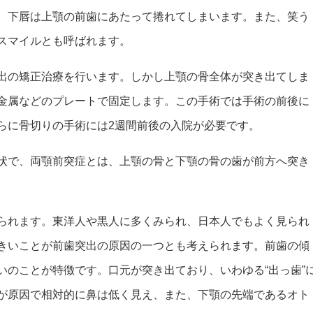
、下唇は上顎の前歯にあたって捲れてしまいます。また、笑う
スマイルとも呼ばれます。
出の矯正治療を行います。しかし上顎の骨全体が突き出てしま
金属などのプレートで固定します。この手術では手術の前後に
らに骨切りの手術には2週間前後の入院が必要です。
状で、両顎前突症とは、上顎の骨と下顎の骨の歯が前方へ突き
られます。東洋人や黒人に多くみられ、日本人でもよく見られ
きいことが前歯突出の原因の一つとも考えられます。前歯の傾
いのことが特徴です。口元が突き出ており、いわゆる“出っ歯”
が原因で相対的に鼻は低く見え、また、下顎の先端であるオト